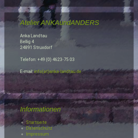
Atelier ANKAundANDERS
Anka Landtau
Bellig 4
24891 Struxdorf
Telefon: +49 (0) 4623-75 03
E-mail:
info(at)anka-landtau.de
Informationen
Startseite
Datenschutz
Impressum